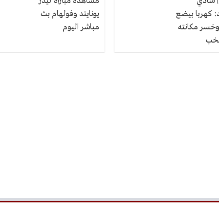
 شادي
مشاهدة مباراة ليدز
 كهربا بيضع
يونايتد وفولهام بث
خسر مكانته
مباشر اليوم
نتخب
ته..
ضباط سر
ت النادي