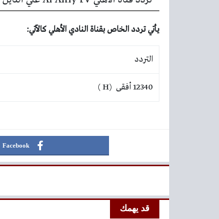
تردد قناة الأهلي Al Ahly TV علي النايل سات :
يأتي تردد الخاص بقناة النادي الأهلي كالآتي:
التردد
12340 أفقى (H )
Facebook
قد يهمك