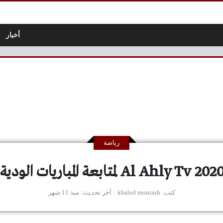
أخبار
رياضة
كتب
khaled montash
آخر تحديث
منذ 11 شهر