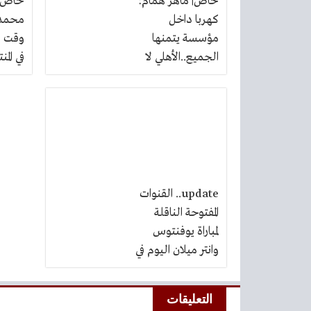
خاص| ماهر همام:
خاص|
كهربا داخل
محمد:
مؤسسة يتمنها
وقت و
الجميع..الأهلي لا
في الم
يعرف غير الصح ولا
ونجومي
يعمل غيره.
والإن
بطولا
update.. القنوات
المفتوحة الناقلة
لمباراة يوفنتوس
وانتر ميلان اليوم في
نصف نهائي كأس
ايطاليا
التعليقات