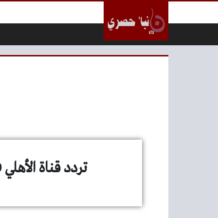
لتخطي إلى المحتوى
تردد قناة الأهلي 2020 Al Ahly Tv لمتابعة المباريات الودية علي النايل سات